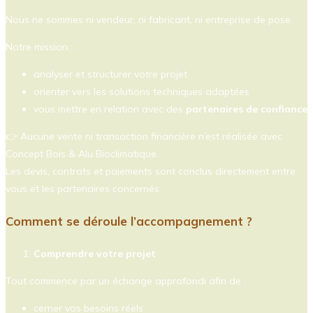
Nous ne sommes ni vendeur, ni fabricant, ni entreprise de pose.
Notre mission :
analyser et structurer votre projet
orienter vers les solutions techniques adaptées
vous mettre en relation avec des
partenaires de confiance
👉 Aucune vente ni transaction financière n’est réalisée avec
Concept Bois & Alu Bioclimatique.
Les devis, contrats et paiements sont conclus directement entre
vous et les partenaires concernés.
Comment se déroule l’accompagnement ?
Comprendre votre projet
Tout commence par un échange approfondi afin de :
cerner vos besoins réels