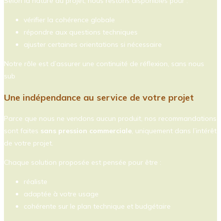
Selon la nature du projet, nous restons disponibles pour :
vérifier la cohérence globale
répondre aux questions techniques
ajuster certaines orientations si nécessaire
Notre rôle est d’assurer une continuité de réflexion, sans nous
sub
Une indépendance au service de votre projet
Parce que nous ne vendons aucun produit, nos recommandations
sont faites
sans pression commerciale
, uniquement dans l’intérêt
de votre projet.
Chaque solution proposée est pensée pour être :
réaliste
adaptée à votre usage
cohérente sur le plan technique et budgétaire