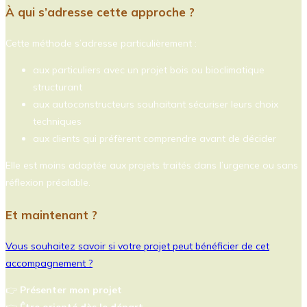
À qui s’adresse cette approche ?
Cette méthode s’adresse particulièrement :
aux particuliers avec un projet bois ou bioclimatique
structurant
aux autoconstructeurs souhaitant sécuriser leurs choix
techniques
aux clients qui préfèrent comprendre avant de décider
Elle est moins adaptée aux projets traités dans l’urgence ou sans
réflexion préalable.
Et maintenant ?
Vous souhaitez savoir si votre projet peut bénéficier de cet
accompagnement ?
👉
Présenter mon projet