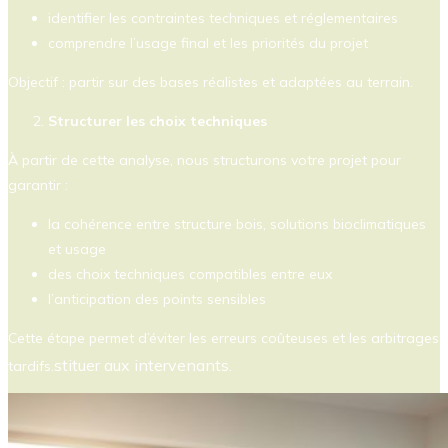
identifier les contraintes techniques et réglementaires
comprendre l’usage final et les priorités du projet
Objectif : partir sur des bases réalistes et adaptées au terrain.
Structurer les choix techniques
À partir de cette analyse, nous structurons votre projet pour
garantir :
la cohérence entre structure bois, solutions bioclimatiques
et usage
des choix techniques compatibles entre eux
l’anticipation des points sensibles
Cette étape permet d’éviter les erreurs coûteuses et les arbitrages
stituer aux intervenants.
tardifs.