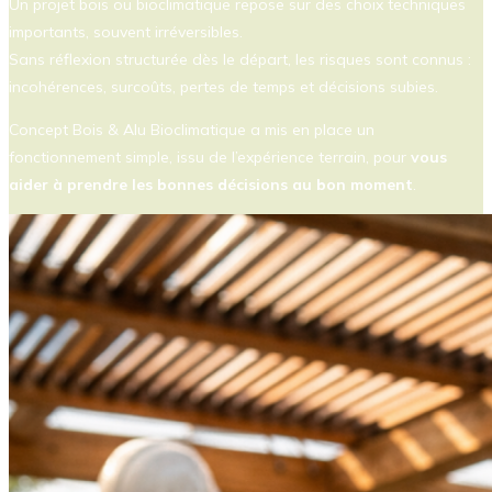
Un projet bois ou bioclimatique repose sur des choix techniques
importants, souvent irréversibles.
Sans réflexion structurée dès le départ, les risques sont connus :
incohérences, surcoûts, pertes de temps et décisions subies.
Concept Bois & Alu Bioclimatique a mis en place un
fonctionnement simple, issu de l’expérience terrain, pour
vous
aider à prendre les bonnes décisions au bon moment
.