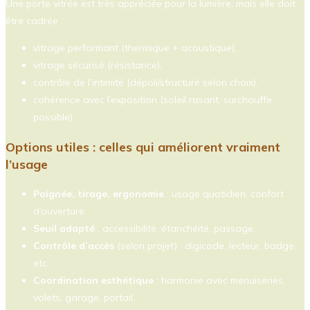
Une porte vitrée est très appréciée pour la lumière, mais elle doit
être cadrée :
vitrage performant (thermique + acoustique),
vitrage sécurisé (résistance),
contrôle de l’intimité (dépoli/structuré selon choix),
cohérence avec l’exposition (soleil rasant, surchauffe
possible).
Options utiles : celles qui améliorent vraiment
l’usage
Poignée, tirage, ergonomie
: usage quotidien, confort
d’ouverture.
Seuil adapté
: accessibilité, étanchéité, passage.
Contrôle d’accès
(selon projet) : digicode, lecteur, badge,
etc.
Coordination esthétique
: harmonie avec menuiseries,
volets, garage, portail.