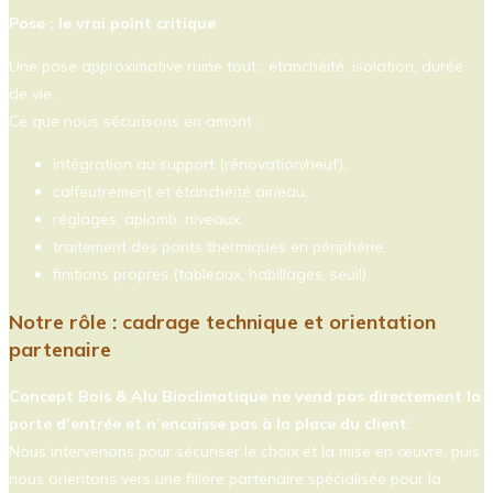
Pose : le vrai point critique
Une pose approximative ruine tout : étanchéité, isolation, durée
de vie.
Ce que nous sécurisons en amont :
intégration au support (rénovation/neuf),
calfeutrement et étanchéité air/eau,
réglages, aplomb, niveaux,
traitement des ponts thermiques en périphérie,
finitions propres (tableaux, habillages, seuil).
Notre rôle : cadrage technique et orientation
partenaire
Concept Bois & Alu Bioclimatique ne vend pas directement la
porte d’entrée et n’encaisse pas à la place du client.
Nous intervenons pour sécuriser le choix et la mise en œuvre, puis
nous orientons vers une filière partenaire spécialisée pour la