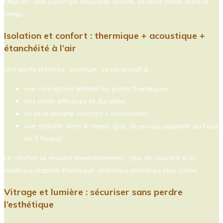
Objectif : une porte qui dissuade, résiste, et reste fiable dans le
temps.
Isolation et confort : thermique + acoustique +
étanchéité à l’air
Une porte d’entrée “premium” se reconnaît à :
une conception limitant les ponts thermiques,
des joints efficaces et durables,
un seuil adapté (confort + étanchéité),
une stabilité dans le temps (pas de jeu qui apparaît au bout
de 2 hivers).
Le confort se ressent immédiatement : plus de courant d’air,
meilleure stabilité thermique, ambiance intérieure plus calme.
Vitrage et lumière : sécuriser sans perdre
l’esthétique