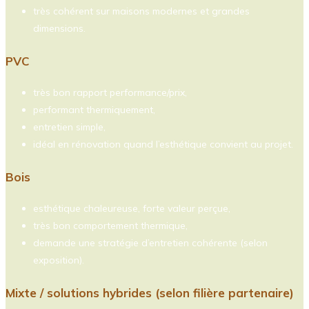
très cohérent sur maisons modernes et grandes
dimensions.
PVC
très bon rapport performance/prix,
performant thermiquement,
entretien simple,
idéal en rénovation quand l’esthétique convient au projet.
Bois
esthétique chaleureuse, forte valeur perçue,
très bon comportement thermique,
demande une stratégie d’entretien cohérente (selon
exposition).
Mixte / solutions hybrides (selon filière partenaire)