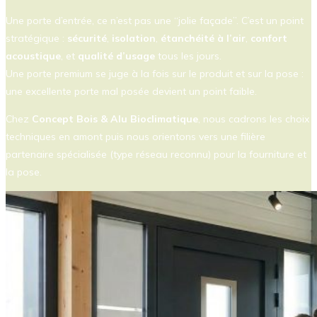
Une porte d’entrée, ce n’est pas une “jolie façade”. C’est un point
stratégique :
sécurité
,
isolation
,
étanchéité à l’air
,
confort
acoustique
, et
qualité d’usage
tous les jours.
Une porte premium se juge à la fois sur le produit et sur la pose :
une excellente porte mal posée devient un point faible.
Chez
Concept Bois & Alu Bioclimatique
, nous cadrons les choix
techniques en amont puis nous orientons vers une filière
partenaire spécialisée (type réseau reconnu) pour la fourniture et
la pose.