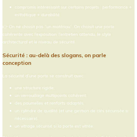
compromis intéressant sur certains projets : performance +
esthétique + durabilité.
👉 On ne choisit pas “un matériau”. On choisit une porte
cohérente avec l’exposition, l’entretien attendu, le style
architectural et le niveau de sécurité.
Sécurité : au-delà des slogans, on parle
conception
La sécurité d’une porte se construit avec :
une structure rigide,
un verrouillage multipoints cohérent,
des paumelles et renforts adaptés,
un cylindre de qualité (et une gestion de clés sécurisée si
nécessaire),
un vitrage sécurisé si la porte est vitrée.