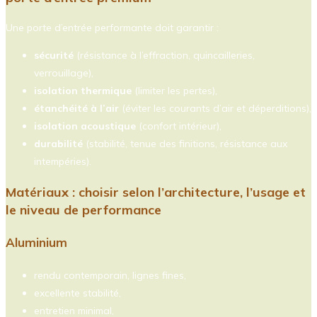
Une porte d’entrée performante doit garantir :
sécurité
(résistance à l’effraction, quincailleries,
verrouillage),
isolation thermique
(limiter les pertes),
étanchéité à l’air
(éviter les courants d’air et déperditions),
isolation acoustique
(confort intérieur),
durabilité
(stabilité, tenue des finitions, résistance aux
intempéries).
Matériaux : choisir selon l’architecture, l’usage et
le niveau de performance
Aluminium
rendu contemporain, lignes fines,
excellente stabilité,
entretien minimal,