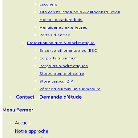
Escaliers
Kits construction bois & autoconstruction
Maison ossature bois
Menuiseries extérieures
Portes d’entrée
Protection solaire & bioclimatique
Brise-soleil orientables (BSO)
Carports aluminium
Pergolas bioclimatiques
Stores banne et coffre
Store vertical ZIP
Véranda aluminium sur mesure
Contact – Demande d’étude
Menu
Fermer
Accueil
Notre approche