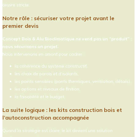
œuvre stricte.
Notre rôle : sécuriser votre projet avant le
premier devis
Concept Bois & Alu Bioclimatique ne vend pas un “produit” :
nous sécurisons un projet.
Nous intervenons en amont pour cadrer :
la cohérence du système constructif,
les choix de parois et d’isolants,
les points sensibles (ponts thermiques, ventilation, détails),
les options et niveaux de finition,
la faisabilité et le budget.
La suite logique : les kits construction bois et
l’autoconstruction accompagnée
Quand la stratégie est claire, le kit devient une solution