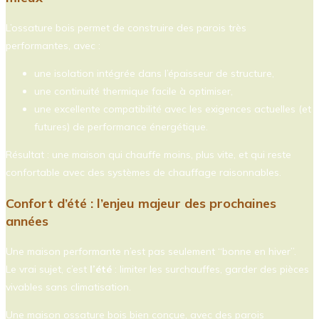
L’ossature bois permet de construire des parois très
performantes, avec :
une isolation intégrée dans l’épaisseur de structure,
une continuité thermique facile à optimiser,
une excellente compatibilité avec les exigences actuelles (et
futures) de performance énergétique.
Résultat : une maison qui chauffe moins, plus vite, et qui reste
confortable avec des systèmes de chauffage raisonnables.
Confort d’été : l’enjeu majeur des prochaines
années
Une maison performante n’est pas seulement “bonne en hiver”.
Le vrai sujet, c’est
l’été
: limiter les surchauffes, garder des pièces
vivables sans climatisation.
Une maison ossature bois bien conçue, avec des parois