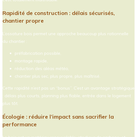
Rapidité de construction : délais sécurisés,
chantier propre
L’ossature bois permet une approche beaucoup plus rationnelle
du chantier :
préfabrication possible,
montage rapide,
réduction des aléas météo,
chantier plus sec, plus propre, plus maîtrisé.
Cette rapidité n’est pas un “bonus”. C’est un avantage stratégique
: délais plus courts, planning plus fiable, entrée dans le logement
plus tôt.
Écologie : réduire l’impact sans sacrifier la
performance