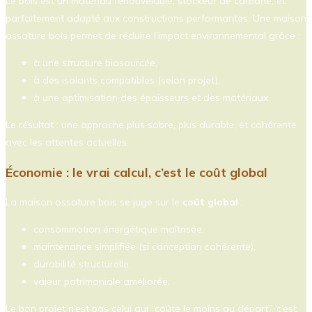
Le bois est un matériau renouvelable, stockeur de carbone, et
parfaitement adapté aux constructions performantes. Une maison
ossature bois permet de réduire l’impact environnemental grâce :
à une structure biosourcée,
à des isolants compatibles (selon projet),
à une optimisation des épaisseurs et des matériaux.
Le résultat : une approche plus sobre, plus durable, et cohérente
avec les attentes actuelles.
Économie : le vrai calcul, c’est le coût global
La maison ossature bois se juge sur le
coût global
:
consommation énergétique maîtrisée,
maintenance simplifiée (si conception cohérente),
durabilité structurelle,
valeur patrimoniale améliorée.
Le bon projet n’est pas celui qui “coûte le moins au départ”, c’est