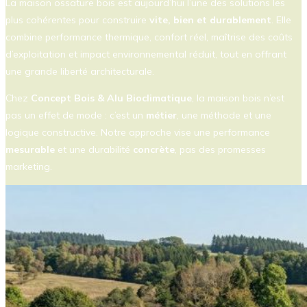
La maison ossature bois est aujourd’hui l’une des solutions les
plus cohérentes pour construire
vite, bien et durablement
. Elle
combine performance thermique, confort réel, maîtrise des coûts
d’exploitation et impact environnemental réduit, tout en offrant
une grande liberté architecturale.
Chez
Concept Bois & Alu Bioclimatique
, la maison bois n’est
pas un effet de mode : c’est un
métier
, une méthode et une
logique constructive. Notre approche vise une performance
mesurable
et une durabilité
concrète
, pas des promesses
marketing.