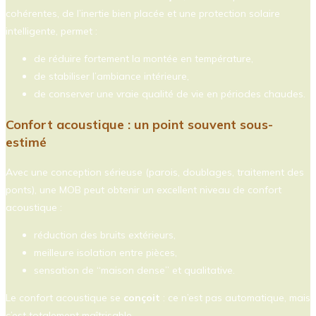
cohérentes, de l’inertie bien placée et une protection solaire
intelligente, permet :
de réduire fortement la montée en température,
de stabiliser l’ambiance intérieure,
de conserver une vraie qualité de vie en périodes chaudes.
Confort acoustique : un point souvent sous-
estimé
Avec une conception sérieuse (parois, doublages, traitement des
ponts), une MOB peut obtenir un excellent niveau de confort
acoustique :
réduction des bruits extérieurs,
meilleure isolation entre pièces,
sensation de “maison dense” et qualitative.
Le confort acoustique se
conçoit
: ce n’est pas automatique, mais
c’est totalement maîtrisable.