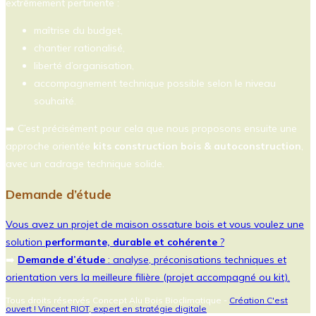
extrêmement pertinente :
maîtrise du budget,
chantier rationalisé,
liberté d’organisation,
accompagnement technique possible selon le niveau
souhaité.
➡️ C’est précisément pour cela que nous proposons ensuite une
approche orientée
kits construction bois & autoconstruction
,
avec un cadrage technique solide.
Demande d’étude
Vous avez un projet de maison ossature bois et vous voulez une
solution
performante, durable et cohérente
?
➡️
Demande d’étude
: analyse, préconisations techniques et
orientation vers la meilleure filière (projet accompagné ou kit).
Tous droits réservés Concept Alu Bois Bioclimatique -
Création C'est
ouvert ! Vincent RIOT, expert en stratégie digitale