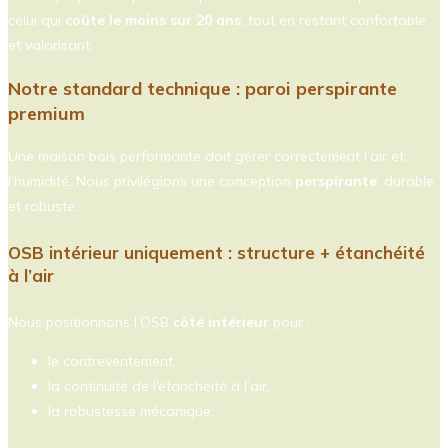
celui qui
coûte le moins sur 20 ans
, tout en restant confortable
et valorisant.
Notre standard technique : paroi perspirante
premium
Une maison bois performante doit gérer correctement l’air et
l’humidité. Nous privilégions une conception
perspirante
, durable
et robuste.
OSB intérieur uniquement : structure + étanchéité
à l’air
Nous positionnons l’OSB
côté intérieur
pour :
le contreventement,
la continuité de l’étanchéité à l’air,
la robustesse mécanique.