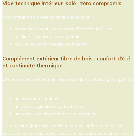
Vide technique intérieur isolé : zéro compromis
Nous intégrons un vide technique isolé pour :
passer les réseaux sans percer l’étanchéité à l’air,
améliorer la performance globale,
réduire les ponts thermiques internes.
Complément extérieur fibre de bois : confort d’été
et continuité thermique
Le complément extérieur en panneaux fibre de bois rigides permet
:
une isolation continue,
un déphasage élevé (confort d’été),
une cohérence hygrothermique renforcée.
👉 La finition (bardage ventilé ou enduit sur fibre de bois) se
décide selon le projet, avec des systèmes adaptés et une mise en