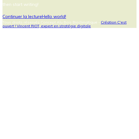
then start writing!
Continuer la lecture
Hello world!
Tous droits réservés Concept Alu Bois Bioclimatique -
Création C'est
ouvert ! Vincent RIOT, expert en stratégie digitale